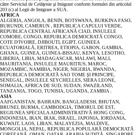
către Serviciul de Cetăţenie şi Imigrare conform formulei din articolul
203 (c) al Legii de Imigrare a SUA.
AFRICA
ALGERIA, ANGOLA, BENIN, BOTSWANA, BURKINA FASO,
BURUNDI, CAMERUN , REPUBLICA CAPULUI VERDE,
REPUBLICA CENTRAL AFRICANĂ CIAD, INSULELE
COMORE, CONGO, REPUBLICA DEMOCRATĂ CONGO,
COTE D'IVOIRE, DJIBOUTI, EGIPT, GUINEEA
ECUATORIALĂ, ERITREA, ETIOPIA, GABON, GAMBIA,
GHANA, GUINEA, GUINEA-BISSAU, KENYA, LESOTHO,
LIBERIA, LIBIA, MADAGASCAR, MALAWI, MALI,
MAURITANIA, INSULELE MAURITIUS, MAROC,
MOZAMBIC, NAMIBIA, NIGER, NIGERIA, RWANDA,
REPUBLICA DEMOCRATĂ SAO TOME ŞI PRINCIPE,
SENEGAL, INSULELE SEYCHELLES, SIERA LEONE,
SOMALIA, AFRICA DE SUD, SUDAN, SWAZILAND,
TANZANIA, TOGO, TUNISIA, UGANDA, ZAMBIA .
ASIA
AAFGANISTAN, BAHRAIN, BANGLADESH, BHUTAN,
BRUNEI, BURMA, CAMBODGIA, TIMORUL DE EST,
REGIUNEA SPECIALA ADMINISTRATIVĂ HONG CONG,
INDONESIA, IRAN, IRAK, ISRAEL, JAPONIA, IORDANIA,
KUWAIT, LAOS, LIBAN, MALAYEZIA, MALDIVE,
MONGOLIA, NEPAL, REPUBLICA POPULARĂ DEMOCRATĂ
COREEANĂ, OMAN, QATAR, ARABIA SUDITĂ, SINGAPORE,