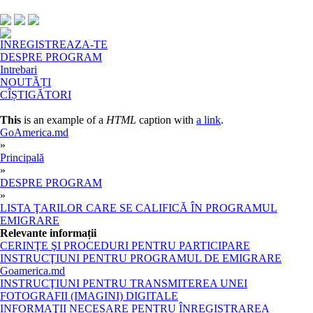
INREGISTREAZA-TE
DESPRE PROGRAM
Intrebari
NOUTĂȚI
CÎȘTIGĂTORI
This
is an example of a
HTML
caption with
a link
.
GoAmerica.md
»
Principală
»
DESPRE PROGRAM
»
LISTA ŢARILOR CARE SE CALIFICĂ ÎN PROGRAMUL
EMIGRARE
Relevante informații
CERINŢE ŞI PROCEDURI PENTRU PARTICIPARE
INSTRUCŢIUNI PENTRU PROGRAMUL DE EMIGRARE
Goamerica.md
INSTRUCŢIUNI PENTRU TRANSMITEREA UNEI
FOTOGRAFII (IMAGINI) DIGITALE
INFORMAŢII NECESARE PENTRU ÎNREGISTRAREA