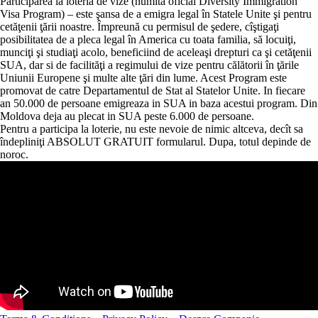
Participarea la loteria de vize (numită oficial Diversity Immigration
Visa Program) – este şansa de a emigra legal în Statele Unite şi pentru
cetăţenii ţării noastre. Împreună cu permisul de şedere, cîştigaţi
posibilitatea de a pleca legal în America cu toata familia, să locuiţi,
munciţi şi studiaţi acolo, beneficiind de aceleaşi drepturi ca şi cetăţenii
SUA, dar si de facilităţi a regimului de vize pentru călătorii în ţările
Uniunii Europene şi multe alte ţări din lume. Acest Program este
promovat de catre Departamentul de Stat al Statelor Unite. In fiecare
an 50.000 de persoane emigreaza in SUA in baza acestui program. Din
Moldova deja au plecat in SUA peste 6.000 de persoane.
Pentru a participa la loterie, nu este nevoie de nimic altceva, decît sa
îndepliniţi ABSOLUT GRATUIT formularul. Dupa, totul depinde de
noroc.