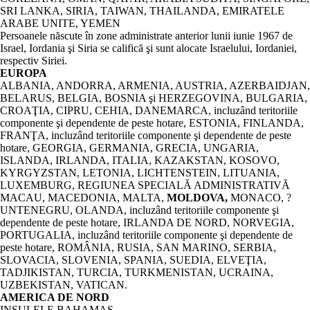
SRI LANKA, SIRIA, TAIWAN, THAILANDA, EMIRATELE
ARABE UNITE, YEMEN
Persoanele născute în zone administrate anterior lunii iunie 1967 de
Israel, Iordania şi Siria se califică şi sunt alocate Israelului, Iordaniei,
respectiv Siriei.
EUROPA
ALBANIA, ANDORRA, ARMENIA, AUSTRIA, AZERBAIDJAN,
BELARUS, BELGIA, BOSNIA şi HERZEGOVINA, BULGARIA,
CROAŢIA, CIPRU, CEHIA, DANEMARCA, incluzând teritoriile
componente şi dependente de peste hotare, ESTONIA, FINLANDA,
FRANŢA, incluzând teritoriile componente şi dependente de peste
hotare, GEORGIA, GERMANIA, GRECIA, UNGARIA,
ISLANDA, IRLANDA, ITALIA, KAZAKSTAN, KOSOVO,
KYRGYZSTAN, LETONIA, LICHTENSTEIN, LITUANIA,
LUXEMBURG, REGIUNEA SPECIALĂ ADMINISTRATIVĂ
MACAU, MACEDONIA, MALTA,
MOLDOVA,
MONACO, ?
UNTENEGRU, OLANDA, incluzând teritoriile componente şi
dependente de peste hotare, IRLANDA DE NORD, NORVEGIA,
PORTUGALIA, incluzând teritoriile componente şi dependente de
peste hotare, ROMÂNIA, RUSIA, SAN MARINO, SERBIA,
SLOVACIA, SLOVENIA, SPANIA, SUEDIA, ELVEŢIA,
TADJIKISTAN, TURCIA, TURKMENISTAN, UCRAINA,
UZBEKISTAN, VATICAN.
AMERICA DE NORD
INSULELE BAHAMAS.