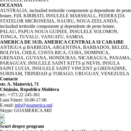
OCEANIA
AUSTRALIA, incluzând teritoriile componente şi dependente de peste
hotare, FIJI, KIRIBATI, INSULELE MARSHALL, FEDERAŢIA
STATELOR MICRONESIA, NAURU, NOUA ZEELANDĂ,
incluzând teritoriile componente şi dependente de peste hotare,
PALAU, PAPUA NOUA GUINEE, INSULELE SOLOMON,
TONGA, TUVALU, VANUATU, SAMOA.
AMERICA DE SUD, AMERICA CENTRALA SI CARAIBE
ANTIGUA şi BARBUDA, ARGENTINA, BARBADOS, BELIZE,
BOLIVIA, CHILE, COSTA RICA, CUBA, DOMINICA,
GRENADA, GUYANA, HONDURAS, NICARAGUA, PANAMA,
PARAGUAY, INSULELE SAINT KITTS şi NEVIS, INSULA
SAINT LUCIA, INSULELE SAINT VINCENT şi GRENADINE,
SURINAM, TRINIDAD şi TOBAGO, URUGUAY, VENEZUELA
Contacte
str. A. Mateevici, 71
Chișinău, Republica Moldova
tel.:
+373 22 245-361
Luni-Vineri:
10.00-17.00
E-mail:
info@
go
america.
md
Skype:
GO
AMERICA.
MD
Scurt despre program