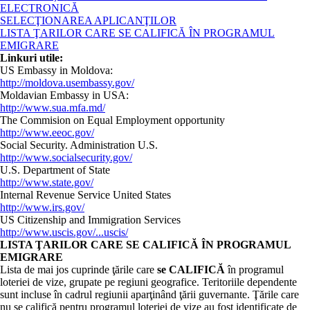
ELECTRONICĂ
SELECŢIONAREA APLICANŢILOR
LISTA ŢARILOR CARE SE CALIFICĂ ÎN PROGRAMUL
EMIGRARE
Linkuri utile:
US Embassy in Moldova:
http://moldova.usembassy.gov/
Moldavian Embassy in USA:
http://www.sua.mfa.md/
The Commision on Equal Employment opportunity
http://www.eeoc.gov/
Social Security. Administration U.S.
http://www.socialsecurity.gov/
U.S. Department of State
http://www.state.gov/
Internal Revenue Service United States
http://www.irs.gov/
US Citizenship and Immigration Services
http://www.uscis.gov/...uscis/
LISTA ŢARILOR CARE SE CALIFICĂ ÎN PROGRAMUL
EMIGRARE
Lista de mai jos cuprinde ţările care
se CALIFICĂ
în programul
loteriei de vize, grupate pe regiuni geografice. Teritoriile dependente
sunt incluse în cadrul regiunii aparţinând ţării guvernante. Ţările care
nu se califică pentru programul loteriei de vize au fost identificate de